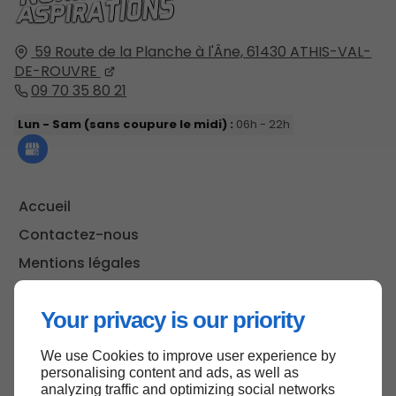
59 Route de la Planche à l'Âne,
61430
ATHIS-VAL-
DE-ROUVRE
09 70 35 80 21
Lun - Sam (sans coupure le midi) :
06h - 22h
Accueil
Contactez-nous
Mentions légales
Plan du site
Your privacy is our priority
We use Cookies to improve user experience by
Haut de page
personalising content and ads, as well as
analyzing traffic and optimizing social networks