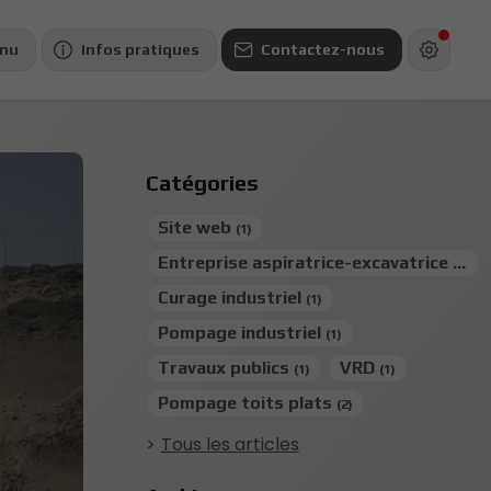
nu
Infos pratiques
Contactez-nous
Catégories
Site web
(1)
Entreprise aspiratrice-excavatrice
(1)
Curage industriel
(1)
Pompage industriel
(1)
Travaux publics
VRD
(1)
(1)
Pompage toits plats
(2)
Tous les articles