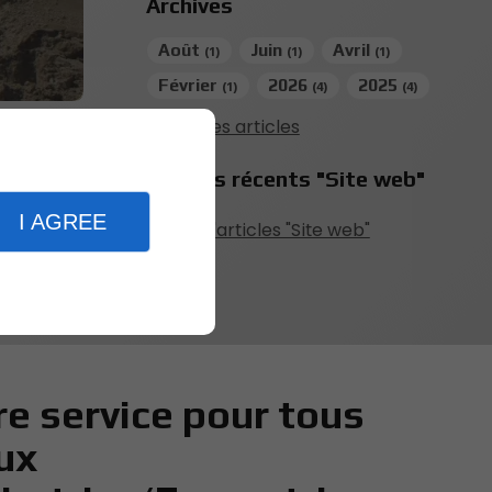
Archives
Août
Juin
Avril
(1)
(1)
(1)
Février
2026
2025
(1)
(4)
(4)
Tous les articles
os
iques
Articles récents "Site web"
I AGREE
Plus d'articles "Site web"
re service pour tous
ux