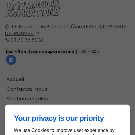
59 Route de la Planche à l'Âne,
61430
ATHIS-VAL-
DE-ROUVRE
09 70 35 80 21
Lun - Sam (sans coupure le midi) :
06h - 22h
Accueil
Contactez-nous
Mentions légales
Plan du site
Your privacy is our priority
We use Cookies to improve user experience by
Haut de page