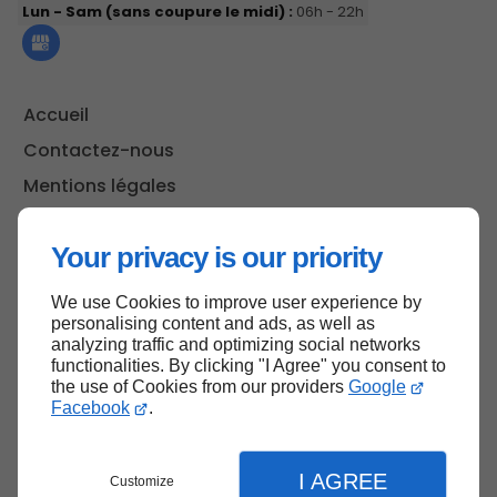
Lun - Sam (sans coupure le midi) :
06h - 22h
Accueil
Contactez-nous
Mentions légales
Plan du site
Your privacy is our priority
We use Cookies to improve user experience by
Haut de page
personalising content and ads, as well as
analyzing traffic and optimizing social networks
functionalities. By clicking "I Agree" you consent to
the use of Cookies from our providers
Google
Facebook
.
I AGREE
Customize